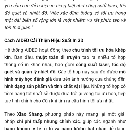
yêu cầu các điều kiện in riêng biệt như công suất laser, tốc
độ quét và nhiệt độ. Việc xác định thông số tối ưu trong
một dải biến số rộng lớn là một nhiệm vụ rất phức tạp và
tốn thời gian.”
Cách AIDED Cải Thiện Hiệu Suất In 3D
Hệ thống AIDED hoạt động theo
chu trình tối ưu hóa khép
kín
. Ban đầu,
thuật toán di truyền
tạo ra nhiều tổ hợp
thông số in khác nhau, bao gồm
công suất laser, tốc độ
quét và quản lý nhiệt độ
. Các tổ hợp này sau đó được
mô
hình máy học đánh giá
dựa trên ảnh hưởng của chúng đến
hình dạng sản phẩm và tính chất vật liệu
. Những tổ hợp có
tiềm năng tốt nhất sẽ được đưa trở lại vòng tối ưu hóa, tiếp
tục tinh chỉnh cho đến khi tìm ra cấu hình tối ưu nhất.
Theo
Xiao Shang
, phương pháp này mang lại một giải
pháp
chi phí thấp nhưng chính xác
, giúp các ngành như
hàng không, y tế, ô tô và năng lượng hạt nhân
dễ dàng