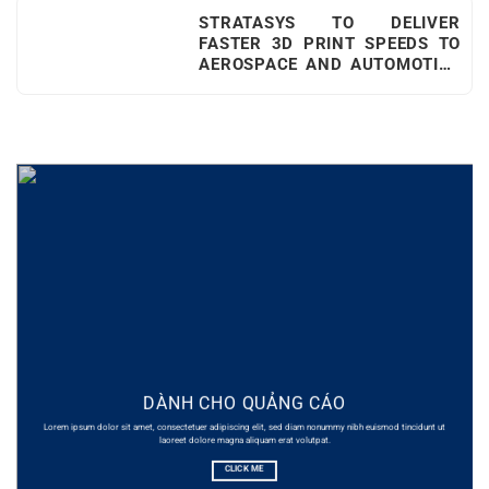
STRATASYS TO DELIVER
FASTER 3D PRINT SPEEDS TO
AEROSPACE AND AUTOMOTIVE
USERS WITH NEO800+
DÀNH CHO QUẢNG CÁO
Lorem ipsum dolor sit amet, consectetuer adipiscing elit, sed diam nonummy nibh euismod tincidunt ut
laoreet dolore magna aliquam erat volutpat.
CLICK ME