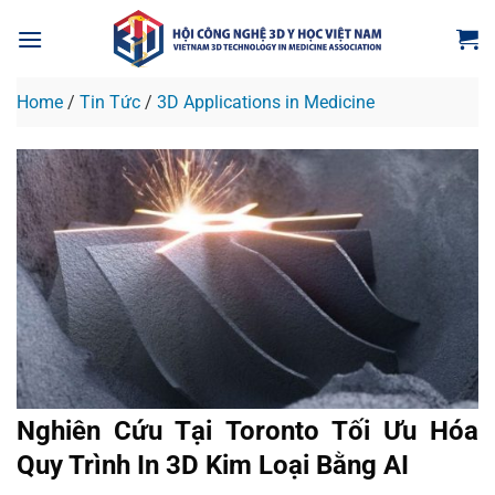
Skip
to
content
Home
/
Tin Tức
/
3D Applications in Medicine
Nghiên Cứu Tại Toronto Tối Ưu Hóa
Quy Trình In 3D Kim Loại Bằng AI