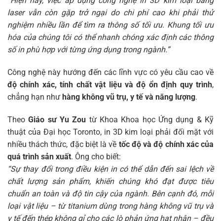
“Hiện nay, việc áp dụng công nghệ in 3D kim loại bằng
laser vẫn còn gặp trở ngại do chi phí cao khi phải thử
nghiệm nhiều lần để tìm ra thông số tối ưu. Khung tối ưu
hóa của chúng tôi có thể nhanh chóng xác định các thông
số in phù hợp với từng ứng dụng trong ngành.”
Công nghệ này hướng đến các lĩnh vực có yêu cầu cao về
độ chính xác, tính chất vật liệu và độ ổn định quy trình
,
chẳng hạn như
hàng không vũ trụ, y tế và năng lượng
.
Theo
Giáo sư Yu Zou
từ Khoa Khoa học Ứng dụng & Kỹ
thuật của Đại học Toronto, in 3D kim loại phải đối mặt với
nhiều thách thức, đặc biệt là về
tốc độ và độ chính xác của
quá trình sản xuất
. Ông cho biết:
“Sự thay đổi trong điều kiện in có thể dẫn đến sai lệch về
chất lượng sản phẩm, khiến chúng khó đạt được tiêu
chuẩn an toàn và độ tin cậy của ngành. Bên cạnh đó, mỗi
loại vật liệu – từ titanium dùng trong hàng không vũ trụ và
y tế đến thép không gỉ cho các lò phản ứng hạt nhân – đều